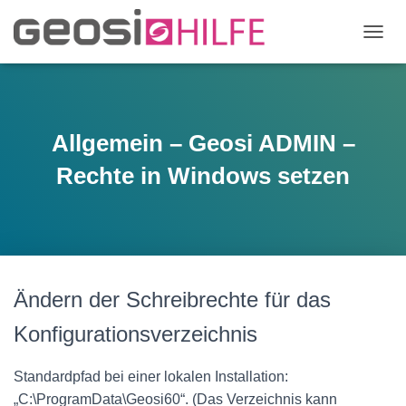
N
A
V
I
G
A
Allgemein – Geosi ADMIN –
T
I
Rechte in Windows setzen
O
N
U
M
S
C
H
Ändern der Schreibrechte für das
A
L
Konfigurationsverzeichnis
T
E
N
Standardpfad bei einer lokalen Installation:
„C:\ProgramData\Geosi60“. (Das Verzeichnis kann