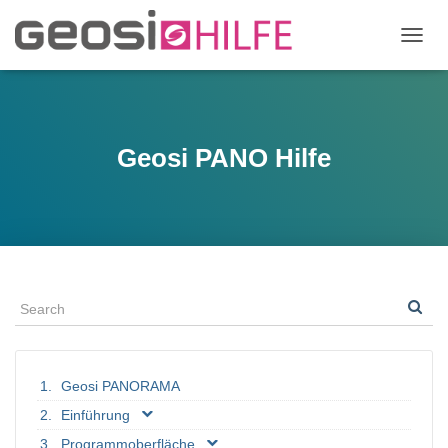
N
A
V
I
G
A
Geosi PANO Hilfe
T
I
O
N
U
M
S
C
H
A
L
T
Geosi PANORAMA
E
N
Einführung
Programmoberfläche