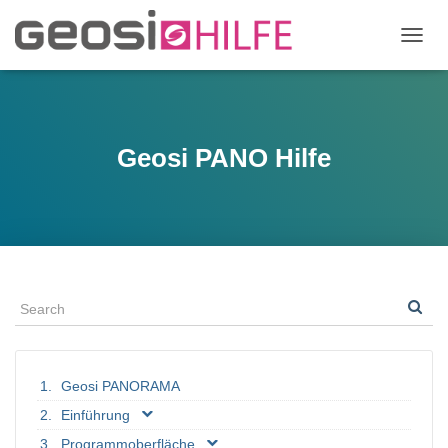
N
A
V
I
G
A
Geosi PANO Hilfe
T
I
O
N
U
M
S
C
H
A
L
T
Geosi PANORAMA
E
N
Einführung
Programmoberfläche