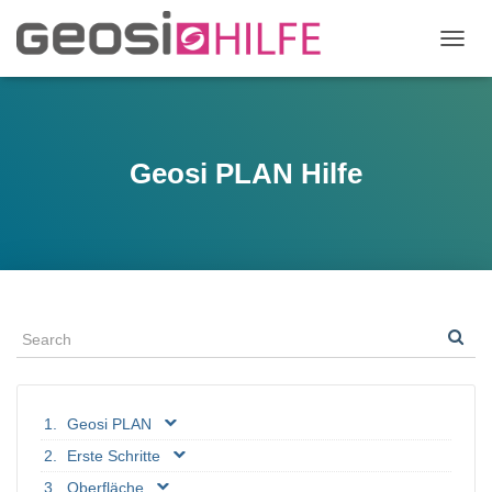
N
A
V
I
G
A
Geosi PLAN Hilfe
T
I
O
N
U
M
S
C
H
A
L
T
Geosi PLAN
E
N
Erste Schritte
Oberfläche