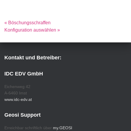
« Böschungsschraffen
Konfiguration auswählen »
Kontakt und Betreiber:
IDC EDV GmbH
Eichenweg 42
A-6460 Imst
www.idc-edv.at
Geosi Support
Erreichbar schriftlich über
my.GEOSI