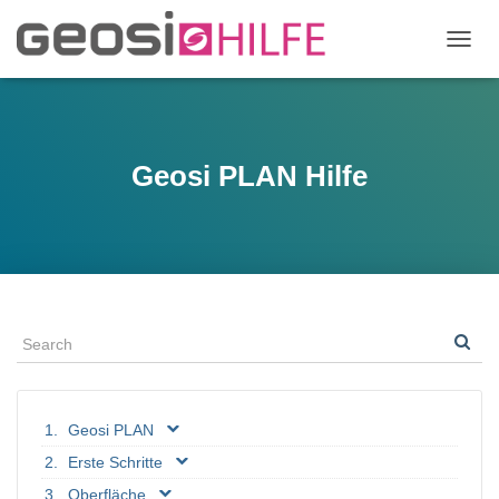
N
A
V
I
G
A
Geosi PLAN Hilfe
T
I
O
N
U
M
S
C
H
A
L
T
Geosi PLAN
E
N
Erste Schritte
Oberfläche