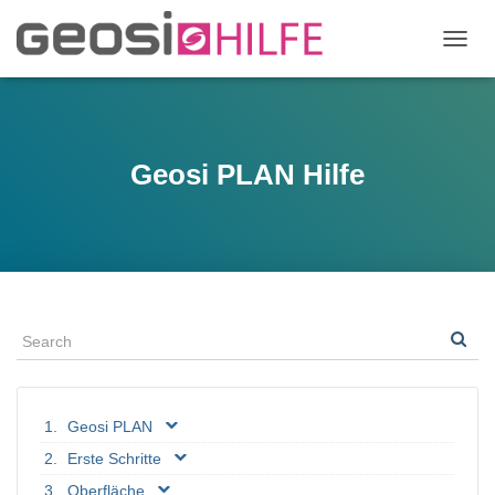
N
A
V
I
G
A
Geosi PLAN Hilfe
T
I
O
N
U
M
S
C
H
A
L
T
Geosi PLAN
E
N
Erste Schritte
Oberfläche