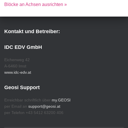
Blöcke an Achsen ausrichten »
Kontakt und Betreiber:
IDC EDV GmbH
Eichenweg 42
A-6460 Imst
www.idc-edv.at
Geosi Support
Erreichbar schriftlich über
my.GEOSI
per Email an
support@geosi.at
per Telefon +43 5412 63200 406