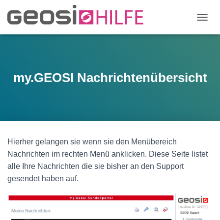
N
A
V
I
G
A
my.GEOSI Nachrichtenübersicht
T
I
O
N
U
M
S
Hierher gelangen sie wenn sie den Menübereich
C
Nachrichten im rechten Menü anklicken. Diese Seite listet
H
A
alle Ihre Nachrichten die sie bisher an den Support
L
gesendet haben auf.
T
E
N