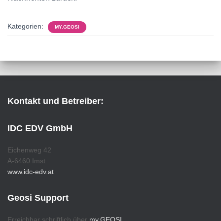
Kategorien:
MY.GEOSI
Kontakt und Betreiber:
IDC EDV GmbH
Eichenweg 42
A-6460 Imst
www.idc-edv.at
Geosi Support
Erreichbar schriftlich über
my.GEOSI