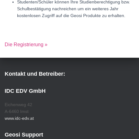
Studenten/Schüler können Ihre Studienberechtigung bzw.
Schulbestätigung nachreichen um ein weiteres Jahr
kostenlosen Zugriff auf die Geosi Produkte zu erhalten.
Die Registrierung »
Kontakt und Betreiber:
IDC EDV GmbH
Eichenweg 42
A-6460 Imst
www.idc-edv.at
Geosi Support