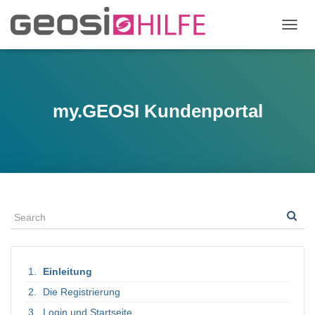
N
A
V
I
G
A
my.GEOSI Kundenportal
T
I
O
N
U
M
S
C
H
A
L
T
Einleitung
E
N
Die Registrierung
Login und Startseite