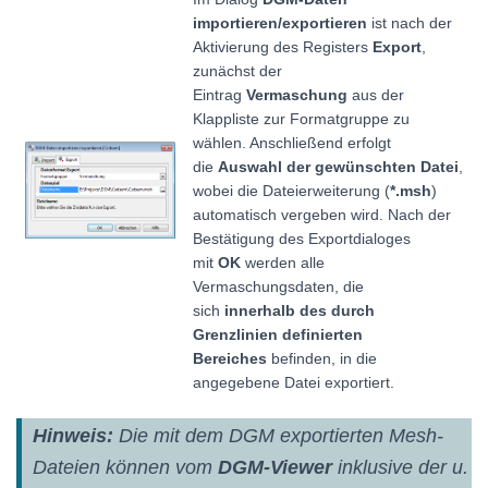
importieren/exportieren
ist nach der
Aktivierung des Registers
Export
,
zunächst der
Eintrag
Vermaschung
aus der
Klappliste zur Formatgruppe zu
wählen. Anschließend erfolgt
die
Auswahl der gewünschten Datei
,
wobei die Dateierweiterung (
*.msh
)
automatisch vergeben wird. Nach der
Bestätigung des Exportdialoges
mit
OK
werden alle
Vermaschungsdaten, die
sich
innerhalb des durch
Grenzlinien definierten
Bereiches
befinden, in die
angegebene Datei exportiert.
Hinweis:
Die mit dem DGM exportierten Mesh-
Dateien können vom
DGM-Viewer
inklusive der u.