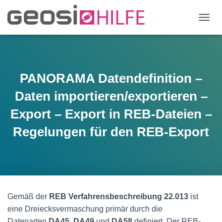
N
A
V
I
G
A
PANORAMA Datendefinition –
T
I
Daten importieren/exportieren –
O
N
Export – Export in REB-Dateien –
U
Regelungen für den REB-Export
M
S
C
H
A
L
T
E
Gemäß der
REB Verfahrensbeschreibung 22.013
ist
N
eine Dreiecksvermaschung primär durch die
Datenarten
DA45
,
DA49
und
DA58
definiert. Der REB-