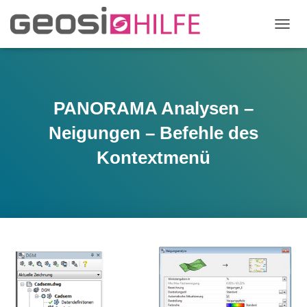
N
A
V
I
G
A
PANORAMA Analysen –
T
I
Neigungen – Befehle des
O
N
Kontextmenü
U
M
S
C
H
A
L
T
E
N