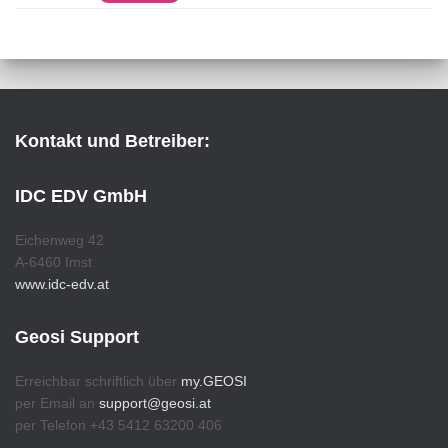
Kontakt und Betreiber:
IDC EDV GmbH
Eichenweg 42
A-6460 Imst
www.idc-edv.at
Geosi Support
Erreichbar schriftlich über
my.GEOSI
per Email an
support@geosi.at
per Telefon +43 5412 63200 406