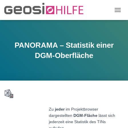
N
A
V
I
G
A
PANORAMA – Statistik einer
T
I
DGM-Oberfläche
O
N
U
M
S
C
H
A
L
T
Zu
jeder
im Projektbrowser
E
dargestellten
DGM-Fläche
lässt sich
N
jederzeit eine Statistik des TINs