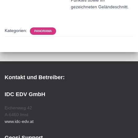
Punktes sowie im
gezeichneten Geländeschnitt.
Kategorien:
PANORAMA
Kontakt und Betreiber:
IDC EDV GmbH
Eichenweg 42
A-6460 Imst
www.idc-edv.at
Geosi Support