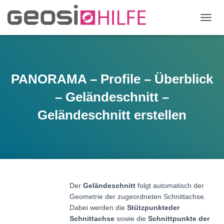
N
A
V
I
G
A
PANORAMA – Profile – Überblick
T
I
– Geländeschnitt –
O
N
Geländeschnitt erstellen
U
M
S
C
H
A
L
Der
Geländeschnitt
folgt automatisch der
T
E
Geometrie der zugeordneten Schnittachse.
N
Dabei werden die
Stützpunkte
der
Schnittachse
sowie die
Schnittpunkte der