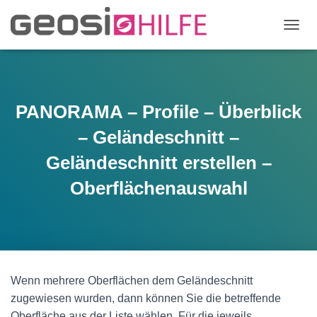
N
A
V
I
G
A
PANORAMA – Profile – Überblick
T
I
– Geländeschnitt –
O
N
Geländeschnitt erstellen –
U
Oberflächenauswahl
M
S
C
H
A
L
T
E
Wenn mehrere Oberflächen dem Geländeschnitt
N
zugewiesen wurden, dann können Sie die betreffende
Oberfläche aus der Liste wählen. Für die jeweils