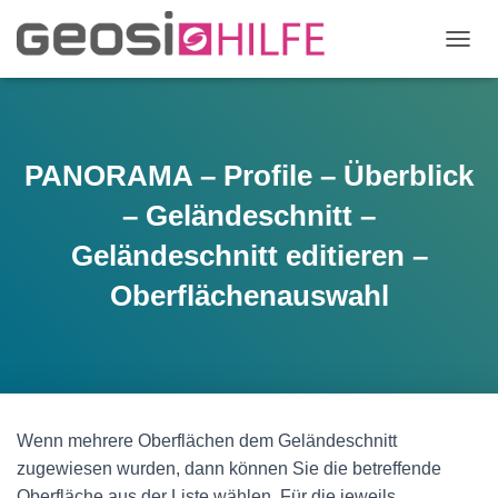
N
A
V
I
G
A
PANORAMA – Profile – Überblick
T
I
– Geländeschnitt –
O
N
Geländeschnitt editieren –
U
Oberflächenauswahl
M
S
C
H
A
L
T
E
Wenn mehrere Oberflächen dem Geländeschnitt
N
zugewiesen wurden, dann können Sie die betreffende
Oberfläche aus der Liste wählen. Für die jeweils