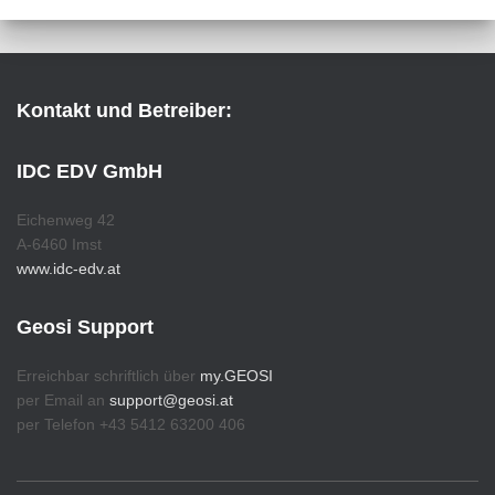
Kontakt und Betreiber:
IDC EDV GmbH
Eichenweg 42
A-6460 Imst
www.idc-edv.at
Geosi Support
Erreichbar schriftlich über
my.GEOSI
per Email an
support@geosi.at
per Telefon +43 5412 63200 406