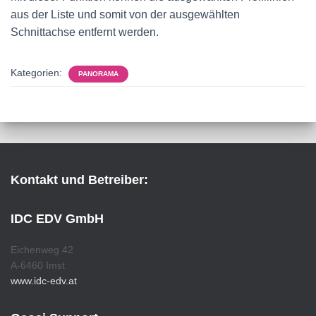
aus der Liste und somit von der ausgewählten
Schnittachse entfernt werden.
Kategorien:
PANORAMA
Kontakt und Betreiber:
IDC EDV GmbH
Eichenweg 42
A-6460 Imst
www.idc-edv.at