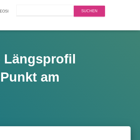
Search
EOSI
 Längsprofil
n Punkt am