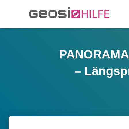
PANORAMA – 
– Längspr