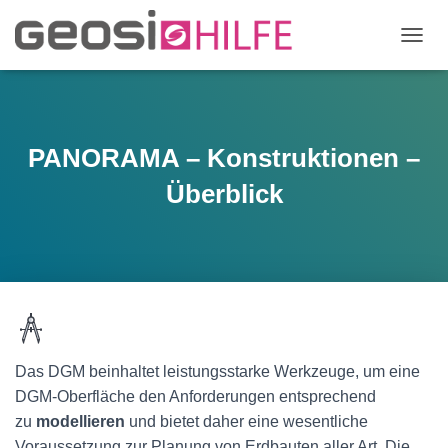
N
A
V
I
G
A
PANORAMA – Konstruktionen –
T
I
Überblick
O
N
U
M
S
C
H
A
L
Das DGM beinhaltet leistungsstarke Werkzeuge, um eine
T
E
DGM-Oberfläche den Anforderungen entsprechend
N
zu
modellieren
und bietet daher eine wesentliche
Voraussetzung zur Planung von Erdbauten aller Art. Die