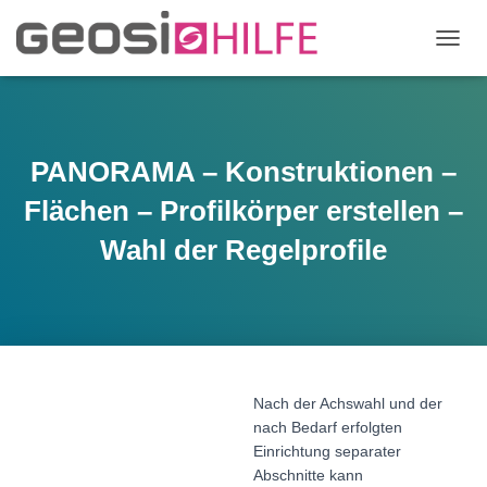
N
A
V
I
G
A
PANORAMA – Konstruktionen –
T
I
Flächen – Profilkörper erstellen –
O
N
Wahl der Regelprofile
U
M
S
C
H
A
L
Nach der Achswahl und der
T
E
nach Bedarf erfolgten
N
Einrichtung separater
Abschnitte kann