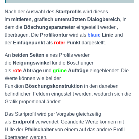
Nach der Auswahl des
Startprofils
wird dieses
im
mittleren
,
grafisch unterstützten Dialogbereich
, in
dem die
Böschungsparameter
eingestellt werden,
übertragen. Die
Profilkontur
wird als
blaue
Linie
und
der
Einfügepunkt
als
roter
Punkt
dargestellt.
An
beiden Seiten
eines Profils werden
die
Neigungswinkel
für die Böschungen
als
rote
Abträge
und
grüne
Aufträge
eingeblendet. Die
Werte können wie bei der
Funktion
Böschungskonstruktion
in den daneben
befindlichen Feldern eingestellt werden, wodurch sich die
Grafik proportional ändert.
Das Startprofil wird per Vorgabe gleichzeitig
als
Endprofil
verwendet. Geänderte Werte können mit
Hilfe der
Pfeilschalter
von einem auf das andere Profil
übertragen werden.