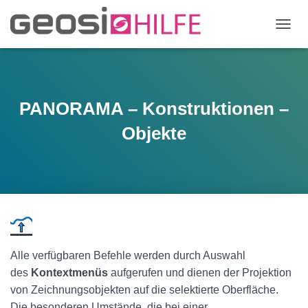
N
A
V
I
G
A
PANORAMA – Konstruktionen –
T
I
Objekte
O
N
U
M
S
C
H
A
L
Alle verfügbaren Befehle werden durch Auswahl
T
E
des
Kontextmenüs
aufgerufen und dienen der Projektion
N
von Zeichnungsobjekten auf die selektierte Oberfläche.
Die besonderen Umstände, die bei einer