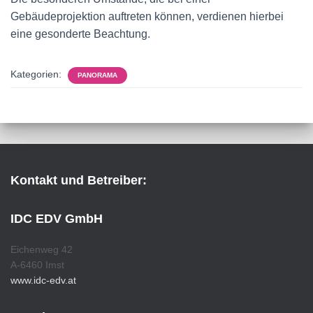
Gebäudeprojektion auftreten können, verdienen hierbei
eine gesonderte Beachtung.
Kategorien:
PANORAMA
Kontakt und Betreiber:
IDC EDV GmbH
Eichenweg 42
A-6460 Imst
www.idc-edv.at