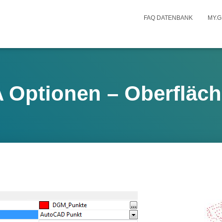
FAQ DATENBANK
MY.G
ptionen – Oberfläch