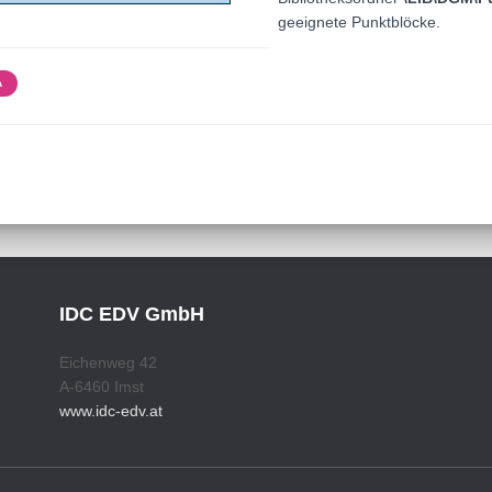
geeignete Punktblöcke.
A
IDC EDV GmbH
Eichenweg 42
A-6460 Imst
www.idc-edv.at