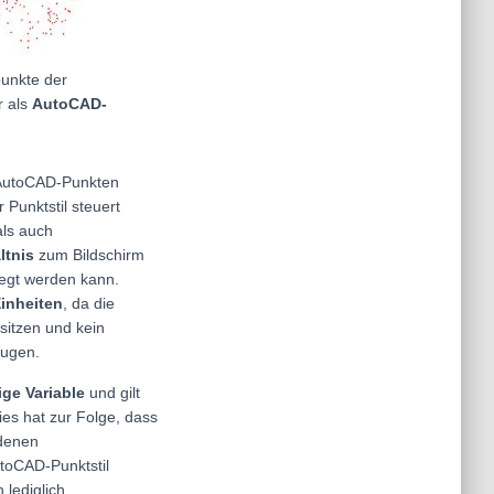
punkte der
 als
AutoCAD-
n AutoCAD-Punkten
 Punktstil steuert
als auch
ltnis
zum Bildschirm
legt werden kann.
inheiten
, da die
sitzen und kein
eugen.
ge Variable
und gilt
ies hat zur Folge, dass
ndenen
toCAD-Punktstil
lediglich