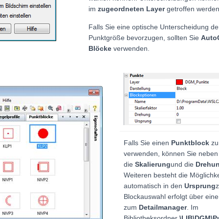
im
zugeordneten Layer
getroffen werden
Falls Sie eine optische Unterscheidung d
Punktgröße bevorzugen, sollten Sie
Auto
Blöcke
verwenden.
Falls Sie einen
Punktblock
zu
verwenden, können Sie neben
die
Skalierung
und die
Drehu
Weiteren besteht die Möglichke
automatisch in den
Ursprung
z
Blockauswahl erfolgt über eine 
zum
Detailmanager
. Im
Bibliotheksordner
\LIB\DGM\P