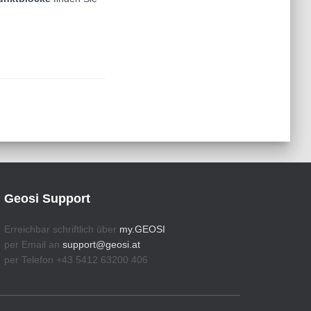
Geosi Support
Erreichbar schriftlich über
my.GEOSI
per Email an
support@geosi.at
per Telefon +43 5412 63200 406