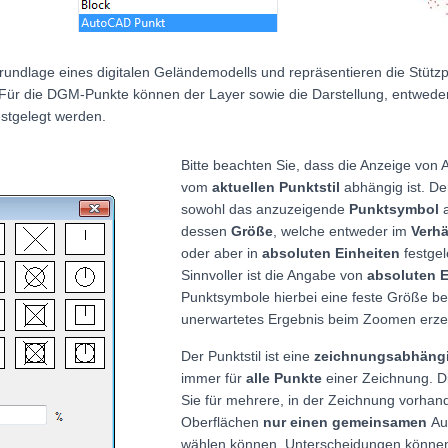
undlage eines digitalen Geländemodells und repräsentieren die Stütz
ür die DGM-Punkte können der Layer sowie die Darstellung, entweder
estgelegt werden.
Bitte beachten Sie, dass die Anzeige vo
vom
aktuellen Punktstil
abhängig ist. Der
sowohl das anzuzeigende
Punktsymbol
dessen
Größe
, welche entweder im
Verhä
oder aber in
absoluten Einheiten
festge
Sinnvoller ist die Angabe von
absoluten E
Punktsymbole hierbei eine feste Größe be
unerwartetes Ergebnis beim Zoomen erz
Der Punktstil ist eine
zeichnungsabhängi
immer für
alle Punkte
einer Zeichnung. D
Sie für mehrere, in der Zeichnung vorha
Oberflächen
nur einen gemeinsamen
Au
wählen können. Unterscheidungen können 