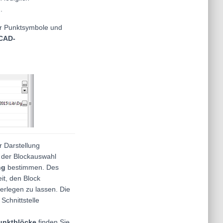
.
er Punktsymbole und
CAD-
r Darstellung
 der Blockauswahl
ng
bestimmen. Des
it, den Block
erlegen zu lassen. Die
Schnittstelle
unktblöcke
finden Sie