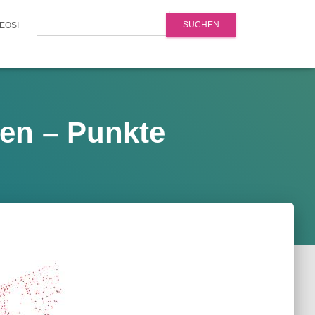
Search
EOSI
en – Punkte