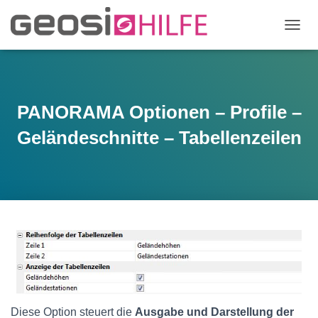
N
A
V
I
G
A
PANORAMA Optionen – Profile –
T
I
Geländeschnitte – Tabellenzeilen
O
N
U
M
S
C
H
A
L
T
E
N
Diese Option steuert die
Ausgabe und Darstellung der