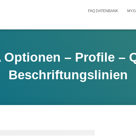
FAQ DATENBANK
MY.G
tionen – Profile – Q
Beschriftungslinien