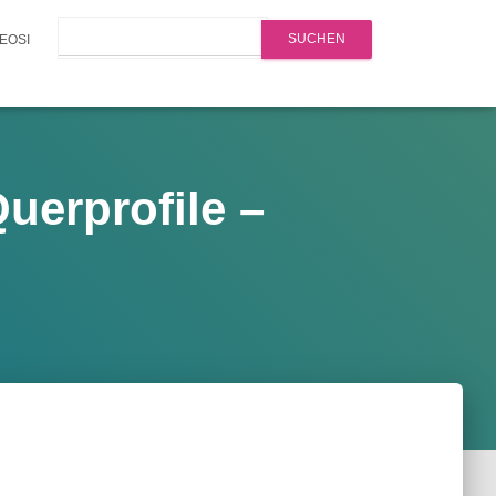
Search
EOSI
uerprofile –