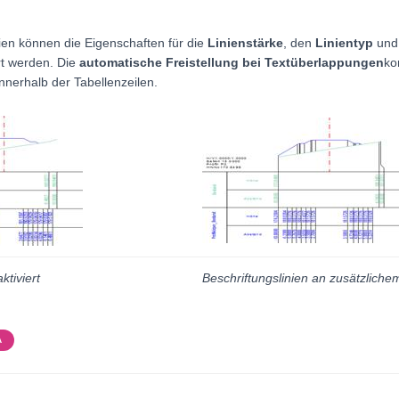
nien können die Eigenschaften für die
Linienstärke
, den
Linientyp
und
rt werden. Die
automatische Freistellung bei Textüberlappungen
ko
innerhalb der Tabellenzeilen.
ktiviert
Beschriftungslinien an zusätzliche
A