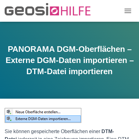
N
A
V
I
G
A
PANORAMA DGM-Oberflächen –
T
I
Externe DGM-Daten importieren –
O
N
DTM-Datei importieren
U
M
S
C
H
A
L
T
E
N
Sie können gespeicherte Oberflächen einer
DTM-