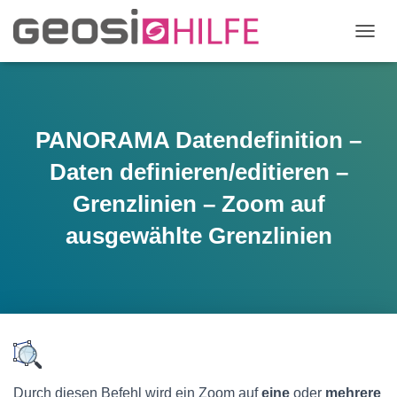
N
A
V
I
G
A
PANORAMA Datendefinition –
T
I
Daten definieren/editieren –
O
N
Grenzlinien – Zoom auf
U
ausgewählte Grenzlinien
M
S
C
H
A
L
T
E
N
Durch diesen Befehl wird ein Zoom auf
eine
oder
mehrere