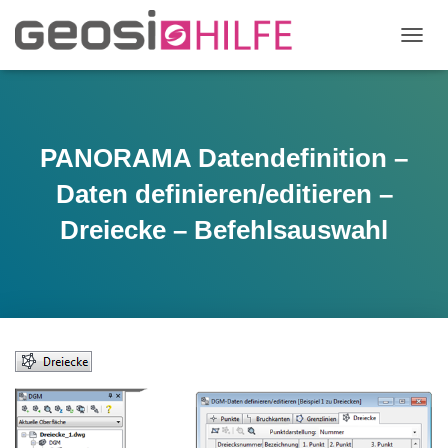
N
A
V
I
G
A
PANORAMA Datendefinition –
T
I
Daten definieren/editieren –
O
N
Dreiecke – Befehlsauswahl
U
M
S
C
H
A
L
T
E
N