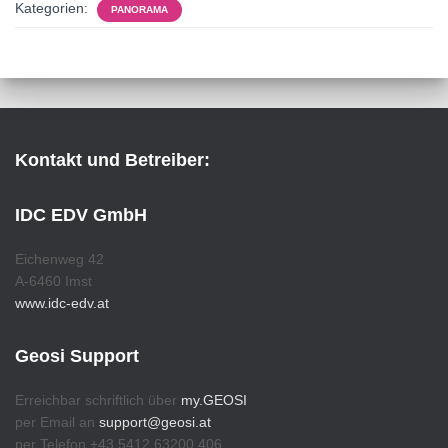
Kategorien:
PANORAMA
Kontakt und Betreiber:
IDC EDV GmbH
Eichenweg 42
A-6460 Imst
www.idc-edv.at
Geosi Support
Erreichbar schriftlich über
my.GEOSI
per Email an
support@geosi.at
per Telefon +43 5412 63200 406