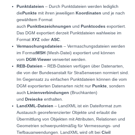
Punktdateien
– Durch Punktdateien werden lediglich
die
Punkte
mit ihren jeweiligen
Koordinaten
und je nach
gewähltem Format
auch
Punktbezeichnungen
und
Punktcodes
exportiert.
Das DGM exportiert derzeit Punktdateien wahlweise im
Format
XYZ
oder
ASC
.
Vermaschungsdateien
– Vermaschungsdateien werden
im Format
MSH
(Mesh-Datei) exportiert und können
vom
DGM-Viewer
verwertet werden.
REB-Dateien
– REB-Dateien verfügen über Datenarten,
die von der Bundesanstalt für Straßenwesen normiert sind.
Im Gegensatz zu einfachen Punktdateien können die vom
DGM exportierten Datenarten nicht nur
Punkte
, sondern
auch
Linienverbindungen
(Bruchkanten)
und
Dreiecke
enthalten.
LandXML-Dateien
– LandXML ist ein Dateiformat zum
Austausch georeferenzierter Objekte und erlaubt die
Übermittlung von Objekten mit Attributen, Relationen und
Geometrien schwerpunktmäßig für Vermessungs- und
Tiefbauanwendungen. LandXML wird oft bei
Civil