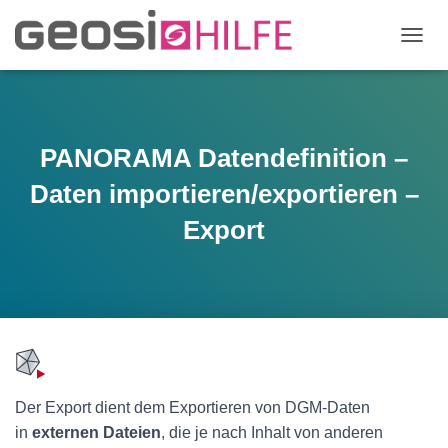
N
A
V
I
G
A
PANORAMA Datendefinition –
T
I
Daten importieren/exportieren –
O
N
Export
U
M
S
C
H
A
L
T
E
Der Export dient dem Exportieren von DGM-Daten
N
in
externen Dateien
, die je nach Inhalt von anderen