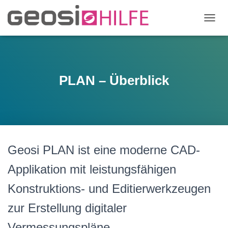
N
A
V
I
G
A
PLAN – Überblick
T
I
O
N
U
M
S
Geosi PLAN ist eine moderne CAD-
C
H
Applikation mit leistungsfähigen
A
L
Konstruktions- und Editierwerkzeugen
T
E
zur Erstellung digitaler
N
Vermessungspläne.