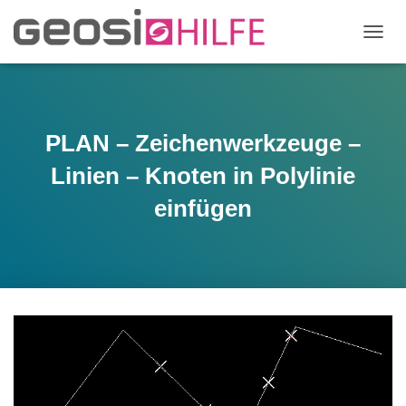
N
A
V
I
G
A
PLAN – Zeichenwerkzeuge –
T
I
Linien – Knoten in Polylinie
O
N
einfügen
U
M
S
C
H
A
L
T
E
N