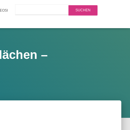
Search
EOSI
lächen –