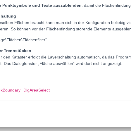
le Punktsymbole und Texte auszublenden
, damit die Flächenfindung
chaltung
eselben Flächen braucht kann man sich in der Konfiguration beliebig vi
ieren. So können vor der Flächenfindung störende Elemente ausgeble
ge\Flächen\Flächenfilter“
er Trennstücken
r den Kataster erfolgt die Layerschaltung automatisch, da das Progra
. Das Dialogfenster „Fläche auswählen“ wird dort nicht angezeigt.
kBoundary
DlgAreaSelect