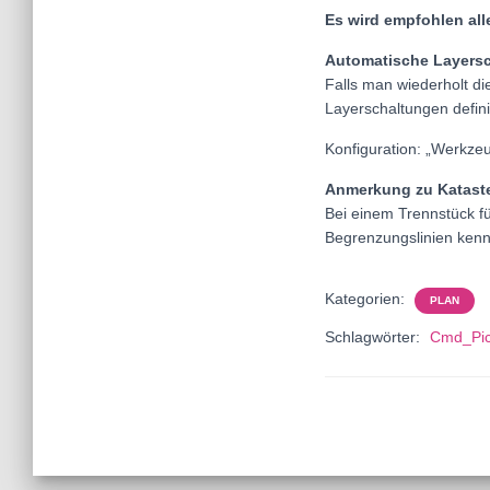
Es wird empfohlen al
Automatische Layers
Falls man wiederholt di
Layerschaltungen defin
Konfiguration: „Werkzeu
Anmerkung zu Katast
Bei einem Trennstück fü
Begrenzungslinien kennt
Kategorien:
PLAN
Schlagwörter:
Cmd_Pic