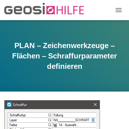
N
A
V
I
G
A
PLAN – Zeichenwerkzeuge –
T
I
Flächen – Schraffurparameter
O
N
definieren
U
M
S
C
H
A
L
T
E
N