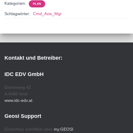
Kategorien:
PLAN
Schlagwörter:
Cmd_Axis_Mgr
Kontakt und Betreiber:
IDC EDV GmbH
Eichenweg 42
A-6460 Imst
www.idc-edv.at
Geosi Support
Erreichbar schriftlich über
my.GEOSI