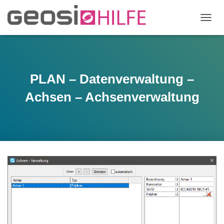
N
A
V
I
G
A
PLAN – Datenverwaltung –
T
I
Achsen – Achsenverwaltung
O
N
U
M
S
C
H
A
L
T
E
N