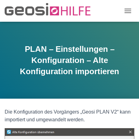
N
A
V
I
G
A
PLAN – Einstellungen –
T
I
Konfiguration – Alte
O
N
Konfiguration importieren
U
M
S
C
H
A
L
Die Konfiguration des Vorgängers „Geosi PLAN V2“ kann
T
importiert und umgewandelt werden.
E
N