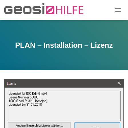
N
A
V
I
G
A
PLAN – Installation – Lizenz
T
I
O
N
U
M
S
C
H
A
L
T
E
N