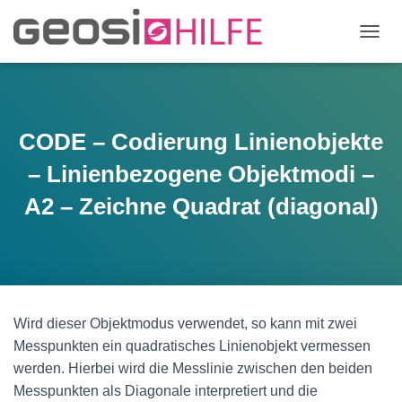
N
A
V
I
G
A
CODE – Codierung Linienobjekte
T
I
– Linienbezogene Objektmodi –
O
N
A2 – Zeichne Quadrat (diagonal)
U
M
S
C
H
A
L
Wird dieser Objektmodus verwendet, so kann mit zwei
T
Messpunkten ein quadratisches Linienobjekt vermessen
E
werden. Hierbei wird die Messlinie zwischen den beiden
N
Messpunkten als Diagonale interpretiert und die