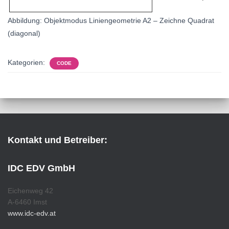
Abbildung: Objektmodus Liniengeometrie A2 – Zeichne Quadrat
(diagonal)
Kategorien:
CODE
Kontakt und Betreiber:
IDC EDV GmbH
Eichenweg 42
A-6460 Imst
www.idc-edv.at