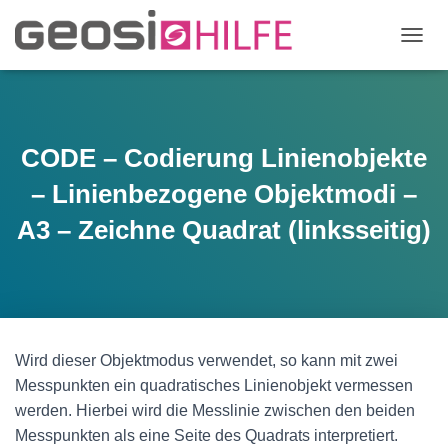
N
A
V
I
G
A
CODE – Codierung Linienobjekte
T
I
– Linienbezogene Objektmodi –
O
N
A3 – Zeichne Quadrat (linksseitig)
U
M
S
C
H
A
L
Wird dieser Objektmodus verwendet, so kann mit zwei
T
Messpunkten ein quadratisches Linienobjekt vermessen
E
werden. Hierbei wird die Messlinie zwischen den beiden
N
Messpunkten als eine Seite des Quadrats interpretiert.