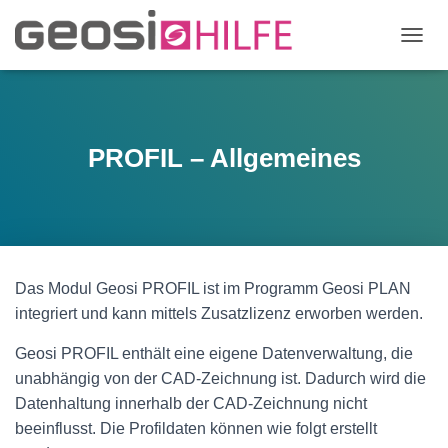
N
A
V
I
G
A
PROFIL – Allgemeines
T
I
O
N
U
M
S
Das Modul Geosi PROFIL ist im Programm Geosi PLAN
C
integriert und kann mittels Zusatzlizenz erworben werden.
H
A
Geosi PROFIL enthält eine eigene
Datenverwaltung, die
L
T
unabhängig von der CAD-Zeichnung ist. Dadurch wird die
E
Datenhaltung innerhalb der CAD-Zeichnung nicht
N
beeinflusst. Die Profildaten können wie folgt erstellt