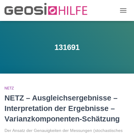
NAVIG
UMSC
131691
NETZ
NETZ – Ausgleichsergebnisse –
Interpretation der Ergebnisse –
Varianzkomponenten-Schätzung
Der Ansatz der Genauigkeiten der Messungen (stochastisches