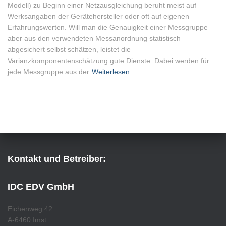
Modell) zu Beginn einer Netzausgleichung beruht meist auf
Werksangaben der Gerätehersteller oder oft auf eigenen
Erfahrungswerten. Will man die Genauigkeit einer Messgruppe
aber aus den verwendeten Messanordnung statistisch
abgesichert selbst schätzen, leistet die
Varianzkomponentenschätzung gute Dienste. Dabei werden für
jede Messgruppe aus der
Weiterlesen
Kontakt und Betreiber:
IDC EDV GmbH
Eichenweg 42
A-6460 Imst