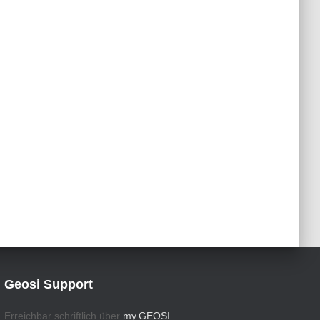
Geosi Support
Erreichbar schriftlich über
my.GEOSI