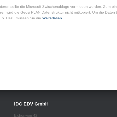
pieren sollte die Microsoft Zwischenablage vermieden werden. Zum e
n wird die Geosi PLAN Datenstruktur nicht mitkopiert. Um die Daten 
To. Dazu müssen Sie die
Weiterlesen
IDC EDV GmbH
Eichenweg 42