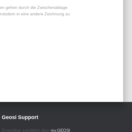
inen gehen durch die Zwischenablage
trotzdem in eine andere Zeichnung zu
Geosi Support
Erreichbar schriftlich über
my.GEOSI