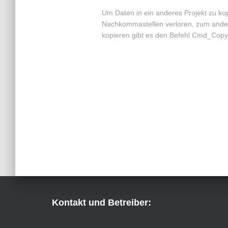
Um Daten in ein anderes Projekt zu ko
Nachkommastellen verloren, zum andere
kopieren gibt es den Befehl Cmd_Copy
Kontakt und Betreiber: