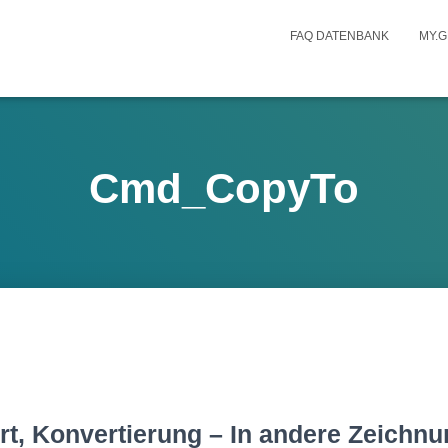
FAQ DATENBANK
MY.G
Cmd_CopyTo
t, Konvertierung – In andere Zeichnu