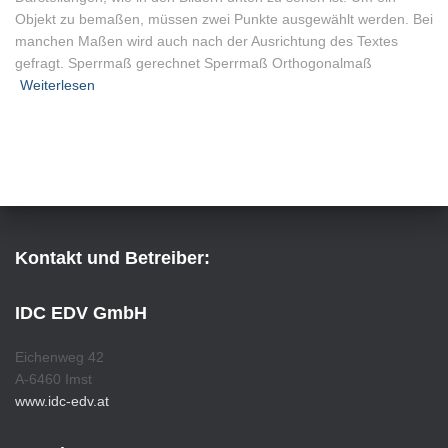
Objekt zu bemaßen, müssen zwei Punkte ausgewählt werden. Bei
manchen Maßen wird auch nach der Ausrichtung des Textes
gefragt. Sperrmaß gerechnet Sperrmaß Orthogonalmaß
Weiterlesen
Kontakt und Betreiber:
IDC EDV GmbH
Eichenweg 42
A-6460 Imst
www.idc-edv.at