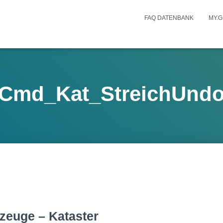
FAQ DATENBANK
MY.G
Cmd_Kat_StreichUnd
zeuge – Kataster