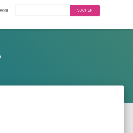
Search
EOSI
o