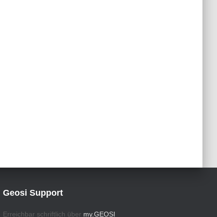
Geosi Support
Erreichbar schriftlich über
my.GEOSI