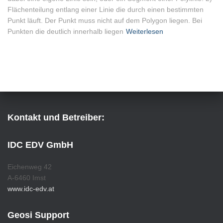
Flächenteilung entlang einer Linie die durch einen bestimmten
Punkt läuft. Der Punkt muss nicht auf dem Polygon liegen. Bei
Punkten die deutlich innerhalb liegen
Weiterlesen
Kontakt und Betreiber:
IDC EDV GmbH
Eichenweg 42
A-6460 Imst
www.idc-edv.at
Geosi Support