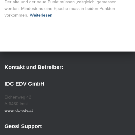
Der alte und der neue Punkt müssen ‚zeitgleich‘ gemessen
werden. Mindestens eine Epoche muss in beiden Punkten
vorkommen.
Weiterlesen
Kontakt und Betreiber:
IDC EDV GmbH
Eichenweg 42
A-6460 Imst
www.idc-edv.at
Geosi Support