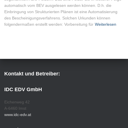
automatisch vom BEV ausgelesen werden können. D.h. die
Einbringung von Strukturierten Plänen ist eine Automatisierung
des Bescheinigungsverfahrens. Solchen Urkunden können
folgendermaßen erstellt werden: Vorbereitung für
Weiterlesen
Kontakt und Betreiber:
IDC EDV GmbH
Eichenweg 42
A-6460 Imst
www.idc-edv.at