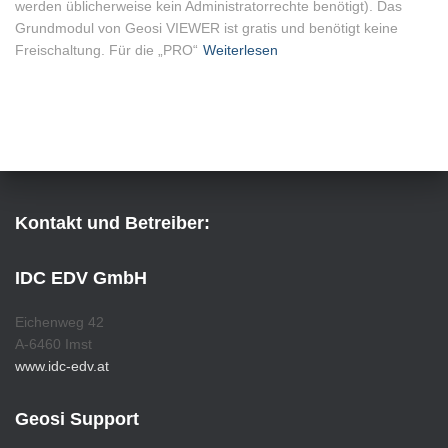
werden üblicherweise kein Administratorrechte benötigt). Das
Grundmodul von Geosi VIEWER ist gratis und benötigt keine
Freischaltung. Für die „PRO“
Weiterlesen
Kontakt und Betreiber:
IDC EDV GmbH
Eichenweg 42
A-6460 Imst
www.idc-edv.at
Geosi Support