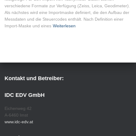
verschiedene Formate zur Verfügung (Zeiss, Leica, Geodimeter).
Als nächstes wird eine Importmaske definiert, die den Aufbau der
Messdaten und die Steuercodes enthält. Nach Definition einer
Import-Maske und eines
Weiterlesen
Kontakt und Betreiber:
IDC EDV GmbH
Eichenweg 42
A-6460 Imst
www.idc-edv.at