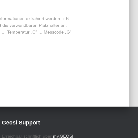
formationen extrahiert werden. z.B.
verwendbaren Platzhalter an:
„T“ … Temperatur „C“ … Messcode „G“
Geosi Support
Erreichbar schriftlich über
my.GEOSI