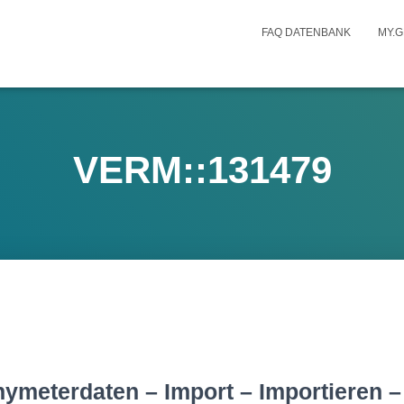
FAQ DATENBANK
MY.G
VERM::131479
ymeterdaten – Import – Importieren –