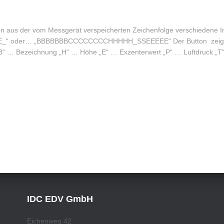
en aus der vom Messgerät verspeicherten Zeichenfolge verschiedene In
oder… „BBBBBBBCCCCCCCCHHHHH_SSEEEEE“ Der Button zeigt die 
e „B“ … Bezeichnung „H“ … Höhe „E“ … Exzenterwert „P“ … Luftdruck 
IDC EDV GmbH
Eichenweg 42