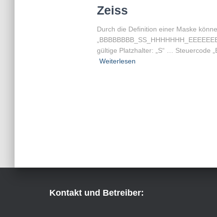
Zeiss
Durch die Definition einer Maske könn
„BBBBBBBB_SS_HHHHHHH_EEEEEEE_“ 
gültige Platzhalter: „S“ … Steuercod
Weiterlesen
Kontakt und Betreiber: