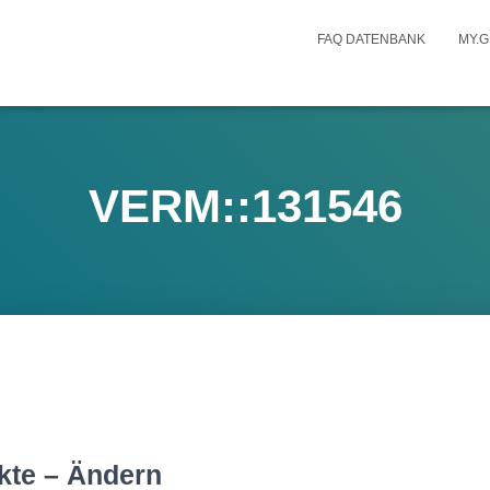
FAQ DATENBANK
MY.G
VERM::131546
kte – Ändern