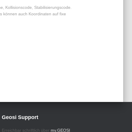
e, Kollisionscode, Stabilisierungscode.
Es können auch Koordinaten auf fixe
Geosi Support
Erreichbar schriftlich über
my.GEOSI