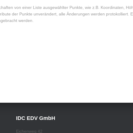
chaften von einer Liste ausgewählter Punkte, wie z.B. Koordinaten, Höh
ttribute der Punkte unverändert, alle Änderungen werden protokolliert. 
ngebracht werden.
IDC EDV GmbH
Eichenweg 42